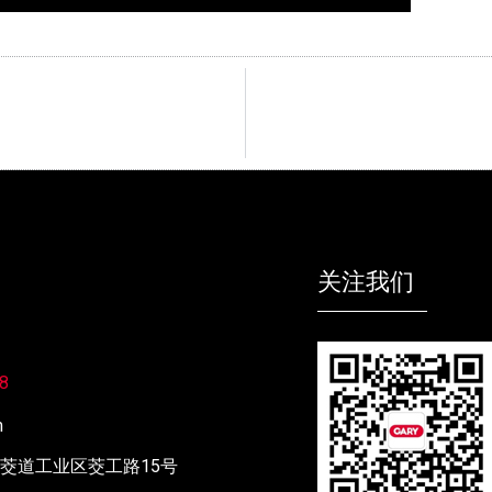
关注我们
8
m
茭道工业区茭工路15号